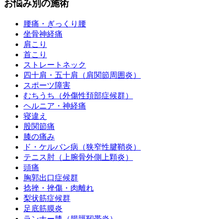
お悩み別の施術
腰痛・ぎっくり腰
坐骨神経痛
肩こり
首こり
ストレートネック
四十肩・五十肩（肩関節周囲炎）
スポーツ障害
むちうち（外傷性頚部症候群）
ヘルニア・神経痛
寝違え
股関節痛
膝の痛み
ド・ケルバン病（狭窄性腱鞘炎）
テニス肘（上腕骨外側上顆炎）
頭痛
胸郭出口症候群
捻挫・挫傷・肉離れ
梨状筋症候群
足底筋膜炎
ランナー膝（腸脛靭帯炎）