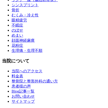
シンスプリント
骨折
むくみ・冷え性
眼精疲労
不眠症
のぼせ
めまい
顔面神経麻痺
花粉症
生理痛・生理不順
当院について
当院へのアクセス
料金表
整骨院と整形外科の通い方
患者様の声
Blog記事一覧
お問い合わせ
サイトマップ