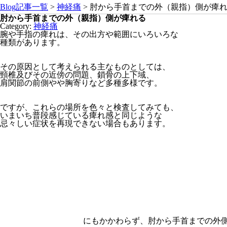
Blog記事一覧
>
神経痛
> 肘から手首までの外（親指）側が痺
肘から手首までの外（親指）側が痺れる
Category:
神経痛
腕や手指の痺れは、その出方や範囲にいろいろな
種類があります。
その原因として考えられる主なものとしては、
頸椎及びその近傍の問題、鎖骨の上下域、
肩関節の前側やや胸寄りなど多種多様です。
ですが、これらの場所を色々と検査してみても、
いまいち普段感じている痺れ感と同じような
忌々しい症状を再現できない場合もあります。
にもかかわらず、肘から手首までの外