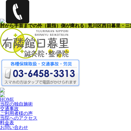
肘から手首までの外（親指）側が痺れる | 荒川区西日暮里・
HOME
当院の独自施術
交通事故
ご利用者様の声
当院へのアクセス
料金表
お問い合わせ