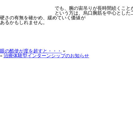
でも、腕の宙吊りが長時間続くこと
という方は、烏口腕筋を中心とした
硬さの有無を確かめ、緩めていく価値が
あるかもしれません。
眼の酷使が度を超すと・・・
»
«
治療体験型インターンシップのお知らせ
お問い合わせはこちら
当院へのアクセス情報