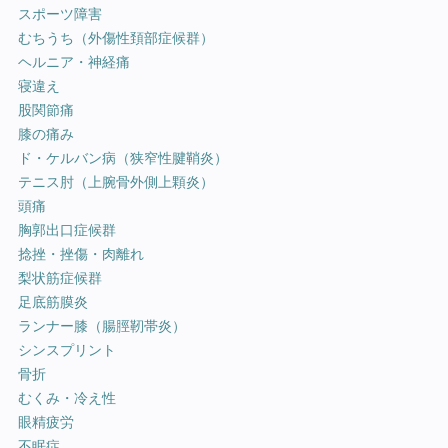
スポーツ障害
むちうち（外傷性頚部症候群）
ヘルニア・神経痛
寝違え
股関節痛
膝の痛み
ド・ケルバン病（狭窄性腱鞘炎）
テニス肘（上腕骨外側上顆炎）
頭痛
胸郭出口症候群
捻挫・挫傷・肉離れ
梨状筋症候群
足底筋膜炎
ランナー膝（腸脛靭帯炎）
シンスプリント
骨折
むくみ・冷え性
眼精疲労
不眠症