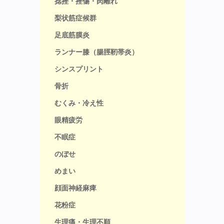
捻挫・挫傷・肉離れ
梨状筋症候群
足底筋膜炎
ランナー膝（腸脛靭帯炎）
シンスプリント
骨折
むくみ・冷え性
眼精疲労
不眠症
のぼせ
めまい
顔面神経麻痺
花粉症
生理痛・生理不順