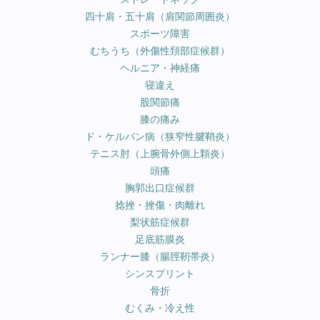
四十肩・五十肩（肩関節周囲炎）
スポーツ障害
むちうち（外傷性頚部症候群）
ヘルニア・神経痛
寝違え
股関節痛
膝の痛み
ド・ケルバン病（狭窄性腱鞘炎）
テニス肘（上腕骨外側上顆炎）
頭痛
胸郭出口症候群
捻挫・挫傷・肉離れ
梨状筋症候群
足底筋膜炎
ランナー膝（腸脛靭帯炎）
シンスプリント
骨折
むくみ・冷え性