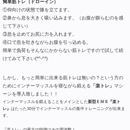
簡単筋トレ（ドローイン）
①仰向けの状態で膝を立てます。
②鼻から息を大きく吸い込みます。（お腹が膨らむのを感
じて下さい）
③息を止めてお尻に力を入れます。
④口で息を吐きながらお腹を引っ込める。
簡単で負荷もそんなにかからない筋トレですので試して続
けてみて下さい(*^-^*)
しかし、もっと簡単に出来る筋トレは無いの？という方の
ためにインナーマッスルを寝ながら鍛える
「楽トレ」
マシ
ーンを導入致しました！！
インナーマッスルを鍛えることをメインとした
新型ＥＭＳ『楽ト
レ』
はたった30分でインナーマッスルの集中トレーニングが出来ま
す。
『楽トレ』の最大の特徴はその周波数！