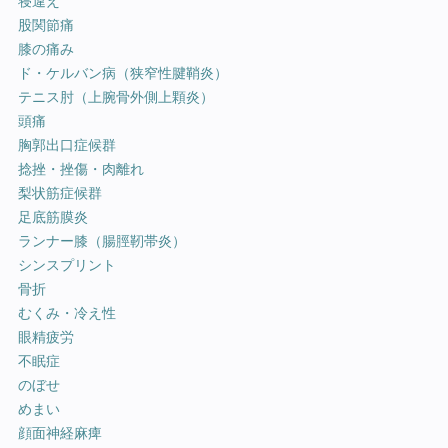
寝違え
股関節痛
膝の痛み
ド・ケルバン病（狭窄性腱鞘炎）
テニス肘（上腕骨外側上顆炎）
頭痛
胸郭出口症候群
捻挫・挫傷・肉離れ
梨状筋症候群
足底筋膜炎
ランナー膝（腸脛靭帯炎）
シンスプリント
骨折
むくみ・冷え性
眼精疲労
不眠症
のぼせ
めまい
顔面神経麻痺