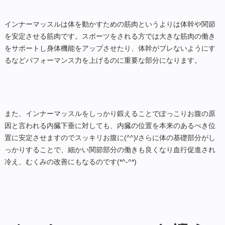
インナーマッスルは体を動かすための筋肉というよりは体幹や関節
を安定させる筋肉です。スポーツをされる方では大きな筋肉の働き
をサポートし身体機能をアップさせたり、体幹がブレないようにす
るなどパフォーマンス力を上げるのに重要な部分になります。
また、インナーマッスルをしっかり鍛えることでぽっこりお腹の原
因と言われる内臓下垂に対しても、内臓の位置を本来のあるべき位
置に安定させますのでスッキリお腹に(^^)/さらに体の基礎部分がし
っかりすることで、細かい関節部分の働きも良くなり血行促進され
冷え、むくみの改善にもなるのです(*^-^*)