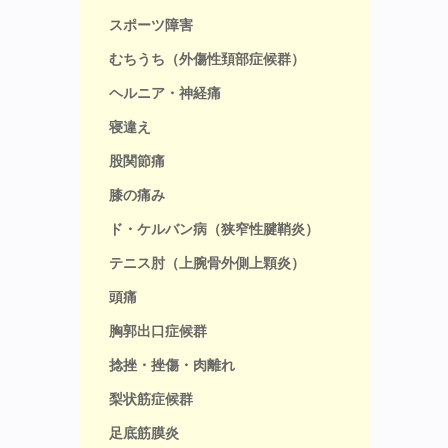
スポーツ障害
むちうち（外傷性頚部症候群）
ヘルニア・神経痛
寝違え
股関節痛
膝の痛み
ド・ケルバン病（狭窄性腱鞘炎）
テニス肘（上腕骨外側上顆炎）
頭痛
胸郭出口症候群
捻挫・挫傷・肉離れ
梨状筋症候群
足底筋膜炎