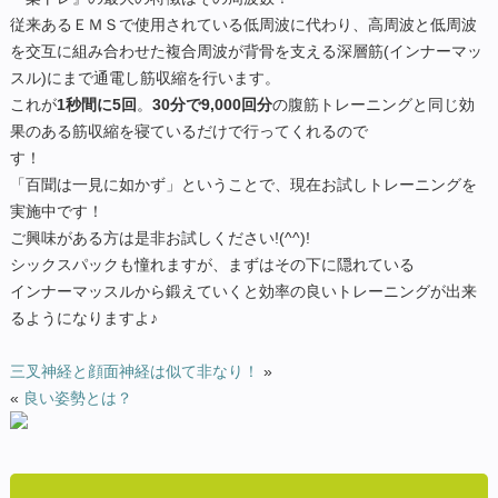
従来あるＥＭＳで使用されている低周波に代わり、高周波と低周波
を交互に組み合わせた複合周波が背骨を支える深層筋(インナーマッ
スル)にまで通電し筋収縮を行います。
これが
1
秒間に
5
回
。
30
分で
9,000
回分
の腹筋トレーニングと同じ効
果のある筋収縮を寝ているだけで行ってくれるので
す
「百聞は一見に如かず」ということで、
現在お試しトレーニングを
実施中です！
ご興味がある方は是非お試しください!(^^)!
シックスパックも憧れますが、まずはその下に隠れている
インナーマッスルから鍛えていくと効率の良いトレーニングが出来
るようになりますよ♪
三叉神経と顔面神経は似て非なり！
»
«
良い姿勢とは？