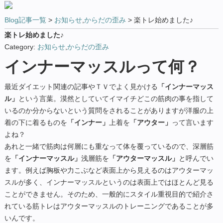
Blog記事一覧
>
お知らせ
,
からだの歪み
> 楽トレ始めました♪
楽トレ始めました♪
Category:
お知らせ
,
からだの歪み
インナーマッスルって何？
最近ダイエット関連の記事やＴＶでよく見かける
「インナーマッス
ル」
という言葉。漠然としていてイマイチどこの筋肉の事を指して
いるのか分からないという質問をされることがありますが洋服の上
着の下に着るものを
「インナー」
上着を
「アウター」
って言います
よね？
あれと一緒で筋肉は何層にも重なって体を覆っているので、深層筋
を
「インナーマッスル」
浅層筋を
「アウターマッスル」
と呼んでい
ます。例えば胸板や力こぶなど表面上から見えるのはアウターマッ
スルが多く、インナーマッスルというのは表面上ではほとんど見る
ことができません。そのため、一般的にスタイル重視目的で紹介さ
れている筋トレはアウターマッスルのトレーニン
グであることが多
いんです。