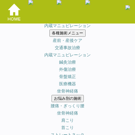
HOME
当院のオススメ施術
鍼灸x骨盤矯正x
内蔵マニュピレーション
各種施術メニュー
産前・産後ケア
交通事故治療
内蔵マニュピレーション
鍼灸治療
外傷治療
骨盤矯正
医療機器
坐骨神経痛
お悩み別の施術
腰痛・ぎっくり腰
坐骨神経痛
肩こり
首こり
ストレートネック