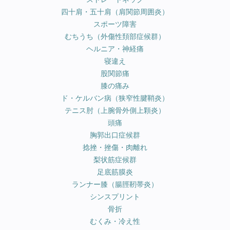
四十肩・五十肩（肩関節周囲炎）
スポーツ障害
むちうち（外傷性頚部症候群）
ヘルニア・神経痛
寝違え
股関節痛
膝の痛み
ド・ケルバン病（狭窄性腱鞘炎）
テニス肘（上腕骨外側上顆炎）
頭痛
胸郭出口症候群
捻挫・挫傷・肉離れ
梨状筋症候群
足底筋膜炎
ランナー膝（腸脛靭帯炎）
シンスプリント
骨折
むくみ・冷え性