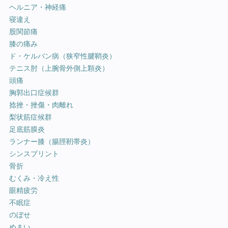
ヘルニア・神経痛
寝違え
股関節痛
膝の痛み
ド・ケルバン病（狭窄性腱鞘炎）
テニス肘（上腕骨外側上顆炎）
頭痛
胸郭出口症候群
捻挫・挫傷・肉離れ
梨状筋症候群
足底筋膜炎
ランナー膝（腸脛靭帯炎）
シンスプリント
骨折
むくみ・冷え性
眼精疲労
不眠症
のぼせ
めまい