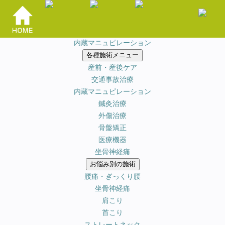
HOME
当院のオススメ施術
鍼灸x骨盤矯正x
内蔵マニュピレーション
各種施術メニュー
産前・産後ケア
交通事故治療
内蔵マニュピレーション
鍼灸治療
外傷治療
骨盤矯正
医療機器
坐骨神経痛
お悩み別の施術
腰痛・ぎっくり腰
坐骨神経痛
肩こり
首こり
ストレートネック