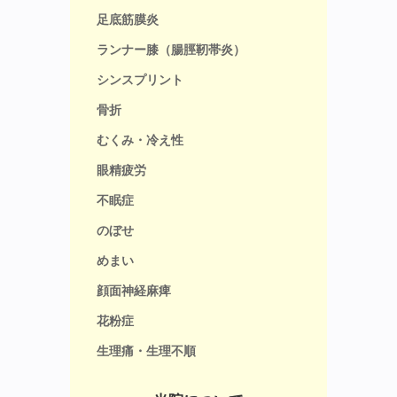
足底筋膜炎
ランナー膝（腸脛靭帯炎）
シンスプリント
骨折
むくみ・冷え性
眼精疲労
不眠症
のぼせ
めまい
顔面神経麻痺
花粉症
生理痛・生理不順