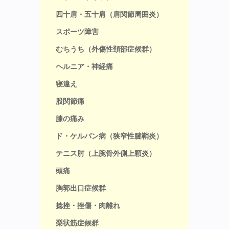
四十肩・五十肩（肩関節周囲炎）
スポーツ障害
むちうち（外傷性頚部症候群）
ヘルニア・神経痛
寝違え
股関節痛
膝の痛み
ド・ケルバン病（狭窄性腱鞘炎）
テニス肘（上腕骨外側上顆炎）
頭痛
胸郭出口症候群
捻挫・挫傷・肉離れ
梨状筋症候群