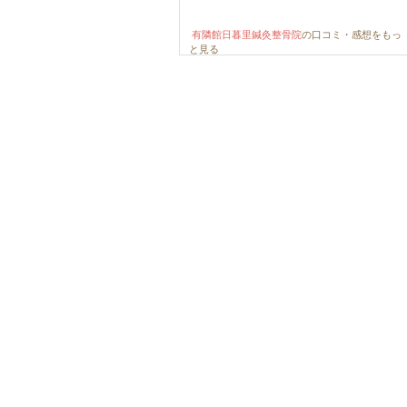
有隣館日暮里鍼灸整骨院
の口コミ・感想をもっ
と見る