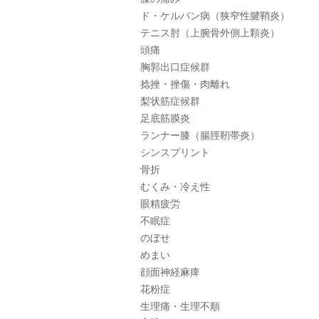
ド・ケルバン病（狭窄性腱鞘炎）
テニス肘（上腕骨外側上顆炎）
頭痛
胸郭出口症候群
捻挫・挫傷・肉離れ
梨状筋症候群
足底筋膜炎
ランナー膝（腸脛靭帯炎）
シンスプリント
骨折
むくみ・冷え性
眼精疲労
不眠症
のぼせ
めまい
顔面神経麻痺
花粉症
生理痛・生理不順