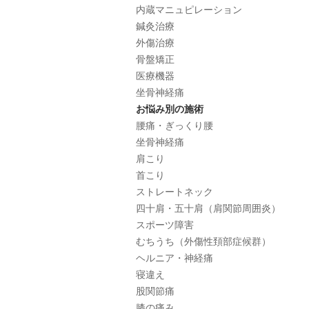
内蔵マニュピレーション
鍼灸治療
外傷治療
骨盤矯正
医療機器
坐骨神経痛
お悩み別の施術
腰痛・ぎっくり腰
坐骨神経痛
肩こり
首こり
ストレートネック
四十肩・五十肩（肩関節周囲炎）
スポーツ障害
むちうち（外傷性頚部症候群）
ヘルニア・神経痛
寝違え
股関節痛
膝の痛み