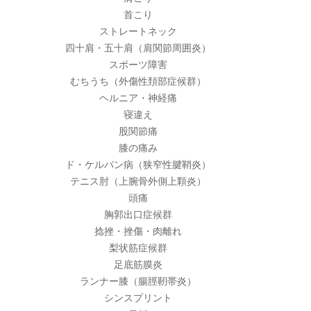
首こり
ストレートネック
四十肩・五十肩（肩関節周囲炎）
スポーツ障害
むちうち（外傷性頚部症候群）
ヘルニア・神経痛
寝違え
股関節痛
膝の痛み
ド・ケルバン病（狭窄性腱鞘炎）
テニス肘（上腕骨外側上顆炎）
頭痛
胸郭出口症候群
捻挫・挫傷・肉離れ
梨状筋症候群
足底筋膜炎
ランナー膝（腸脛靭帯炎）
シンスプリント